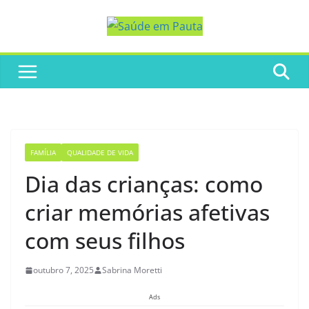
Pular
para
o
conteúdo
FAMÍLIA
QUALIDADE DE VIDA
Dia das crianças: como
criar memórias afetivas
com seus filhos
outubro 7, 2025
Sabrina Moretti
Ads