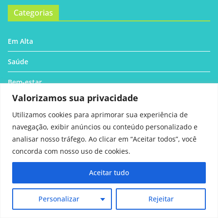
Categorias
Em Alta
Saúde
Bem-estar
Valorizamos sua privacidade
Família
Utilizamos cookies para aprimorar sua experiência de
Receitas
navegação, exibir anúncios ou conteúdo personalizado e
analisar nosso tráfego. Ao clicar em “Aceitar todos”, você
Qualidade de vida
concorda com nosso uso de cookies.
Beleza
Aceitar tudo
Contato
Personalizar
Rejeitar
#3064 (sem título)