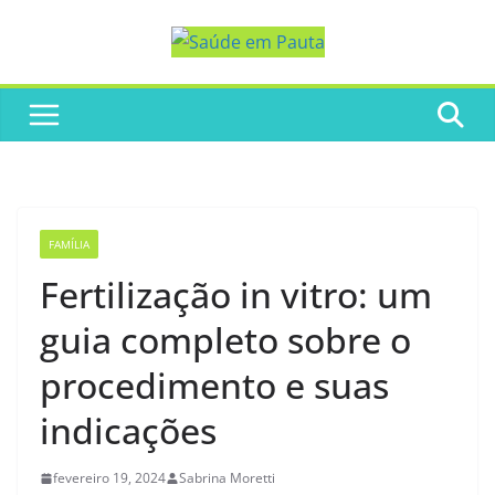
Pular
para
o
conteúdo
FAMÍLIA
Fertilização in vitro: um
guia completo sobre o
procedimento e suas
indicações
fevereiro 19, 2024
Sabrina Moretti