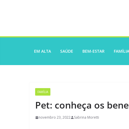
Pular
para
o
conteúdo
EM ALTA
SAÚDE
BEM-ESTAR
FAMÍLI
FAMÍLIA
Pet: conheça os bene
novembro 23, 2022
Sabrina Moretti