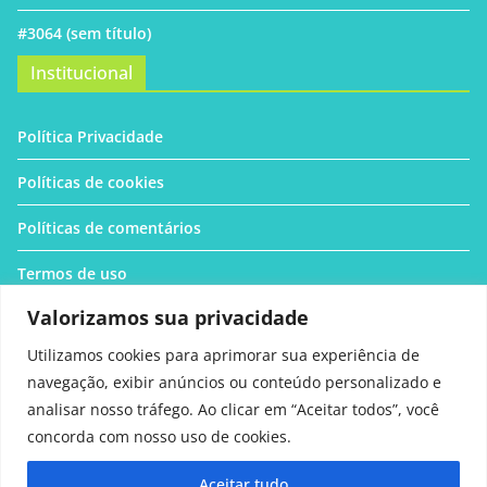
#3064 (sem título)
Institucional
Política Privacidade
Políticas de cookies
Políticas de comentários
Termos de uso
Valorizamos sua privacidade
Quem Somos
Utilizamos cookies para aprimorar sua experiência de
Contato
navegação, exibir anúncios ou conteúdo personalizado e
analisar nosso tráfego. Ao clicar em “Aceitar todos”, você
concorda com nosso uso de cookies.
Aceitar tudo