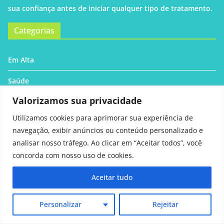
sua confiança antes de iniciar qualquer tipo de tratamento.
Categorias
Em Alta
Saúde
Valorizamos sua privacidade
Bem-estar
Utilizamos cookies para aprimorar sua experiência de
Família
navegação, exibir anúncios ou conteúdo personalizado e
analisar nosso tráfego. Ao clicar em “Aceitar todos”, você
Receitas
concorda com nosso uso de cookies.
Qualidade de vida
Aceitar tudo
Beleza
Personalizar
Rejeitar
Contato