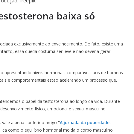
odução: freepik
testosterona baixa só
sociada exclusivamente ao envelhecimento. De fato, existe uma
entanto, essa queda costuma ser leve e não deveria gerar
tão apresentando níveis hormonais comparáveis aos de homens
entais e comportamentais estão acelerando um processo que,
entendemos o papel da testosterona ao longo da vida. Durante
 desenvolvimento físico, emocional e sexual masculino.
 vale a pena conferir o artigo
“
A jornada da puberdade:
plica como o equilíbrio hormonal molda o corpo masculino