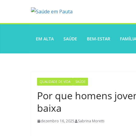
Pular
para
o
conteúdo
EM ALTA
SAÚDE
BEM-ESTAR
FAMÍLI
QUALIDADE DE VIDA
SAÚDE
Por que homens joven
baixa
dezembro 16, 2025
Sabrina Moretti