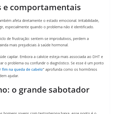
s e comportamentais
ambém afeta diretamente o estado emocional. Irritabilidade,
ir, especialmente quando o problema não é identificado.
lo de frustração: sentem-se improdutivos, perdem a
inda mais prejudiciais à saúde hormonal.
e capilar. Embora a calvície esteja mais associada ao DHT e
var o problema ou confundir o diagnóstico. Se esse é um ponto
ar fim na queda de cabelo
”
aprofunda como os hormônios
odem ajudar.
no: o grande sabotador
s homens jovens com testosterona baixa, esse ponto é o