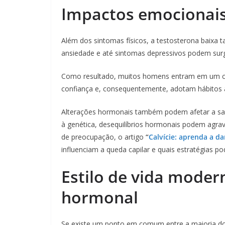
Impactos emocionai
Além dos sintomas físicos, a testosterona baixa t
ansiedade e até sintomas depressivos podem surg
Como resultado, muitos homens entram em um cic
confiança e, consequentemente, adotam hábitos a
Alterações hormonais também podem afetar a saúd
à genética, desequilíbrios hormonais podem agra
de preocupação, o artigo
“
Calvície: aprenda a d
influenciam a queda capilar e quais estratégias p
Estilo de vida moder
hormonal
Se existe um ponto em comum entre a maioria do