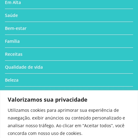
Em Alta
Saúde
Bem-estar
Família
Receitas
Qualidade de vida
Beleza
Contato
Valorizamos sua privacidade
#3064 (sem título)
Utilizamos cookies para aprimorar sua experiência de
Institucional
navegação, exibir anúncios ou conteúdo personalizado e
analisar nosso tráfego. Ao clicar em “Aceitar todos”, você
concorda com nosso uso de cookies.
Política Privacidade