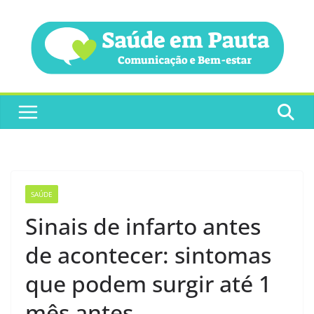
Pular
para
o
conteúdo
SAÚDE
Sinais de infarto antes
de acontecer: sintomas
que podem surgir até 1
mês antes