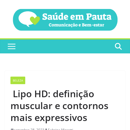
Pular
para
o
conteúdo
BELEZA
Lipo HD: definição
muscular e contornos
mais expressivos
setembro 28, 2023
Sabrina Moretti