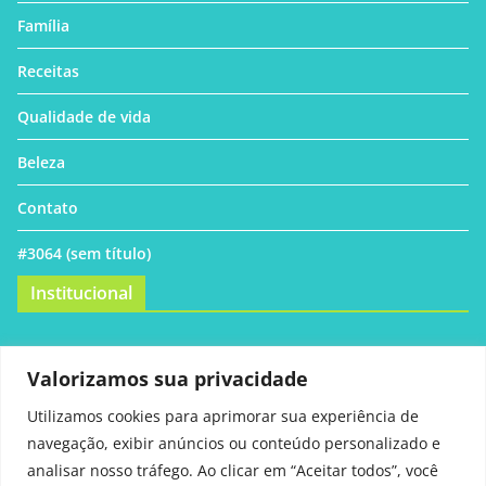
Família
Receitas
Qualidade de vida
Beleza
Contato
#3064 (sem título)
Institucional
Política Privacidade
Valorizamos sua privacidade
Políticas de cookies
Utilizamos cookies para aprimorar sua experiência de
navegação, exibir anúncios ou conteúdo personalizado e
Políticas de comentários
analisar nosso tráfego. Ao clicar em “Aceitar todos”, você