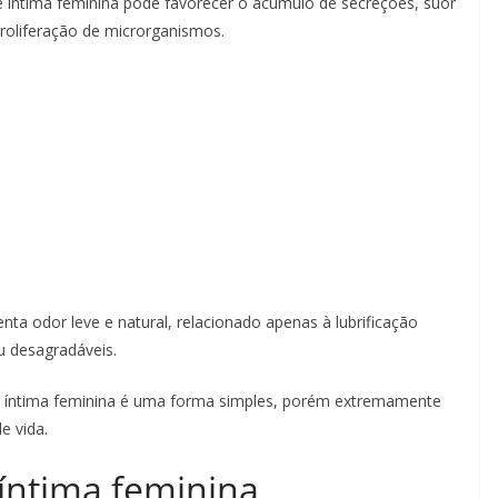
ene íntima feminina pode favorecer o acúmulo de secreções, suor
proliferação de microrganismos.
nta odor leve e natural, relacionado apenas à lubrificação
u desagradáveis.
e íntima feminina é uma forma simples, porém extremamente
e vida.
 íntima feminina