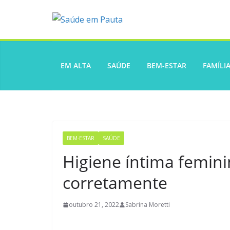
Pular
para
o
conteúdo
EM ALTA
SAÚDE
BEM-ESTAR
FAMÍLI
BEM-ESTAR
SAÚDE
Higiene íntima femini
corretamente
outubro 21, 2022
Sabrina Moretti