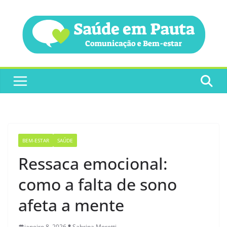
Pular
para
o
conteúdo
BEM-ESTAR
SAÚDE
Ressaca emocional:
como a falta de sono
afeta a mente
janeiro 8, 2026
Sabrina Moretti