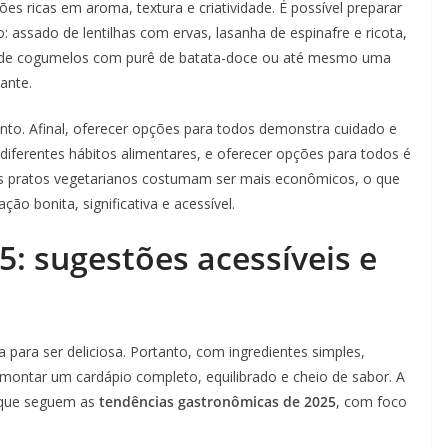
ões ricas em aroma, textura e criatividade. É possível preparar
ssado de lentilhas com ervas, lasanha de espinafre e ricota,
o de cogumelos com purê de batata-doce ou até mesmo uma
ante.
nto. Afinal, oferecer opções para todos demonstra cuidado e
iferentes hábitos alimentares, e oferecer opções para todos é
s pratos vegetarianos costumam ser mais econômicos, o que
ão bonita, significativa e acessível.
5: sugestões acessíveis e
 para ser deliciosa. Portanto, com ingredientes simples,
 montar um cardápio completo, equilibrado e cheio de sabor. A
que seguem as
tendências gastronômicas de 2025
, com foco