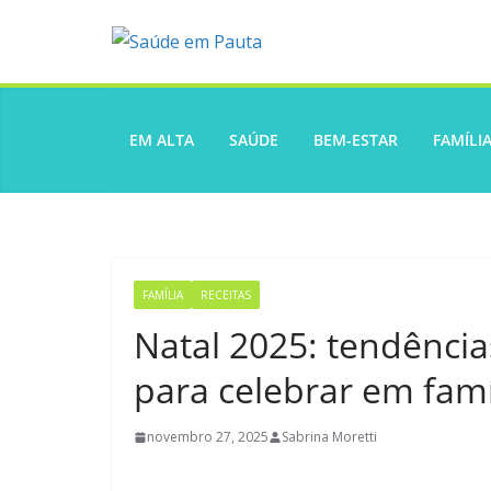
Pular
para
o
conteúdo
EM ALTA
SAÚDE
BEM-ESTAR
FAMÍLI
FAMÍLIA
RECEITAS
Natal 2025: tendência
para celebrar em famí
novembro 27, 2025
Sabrina Moretti