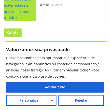
maio 12, 2026
Saúde
Valorizamos sua privacidade
Utilizamos cookies para aprimorar sua experiência de
SAÚDE
navegação, exibir anúncios ou conteúdo personalizado e
Sinais do câncer de cabeça e
analisar nosso tráfego. Ao clicar em “Aceitar todos”, você
concorda com nosso uso de cookies.
pescoço que você pode estar
Aceitar tudo
ignorando
julho 31, 2026
Natalia Castilho
Personalizar
Rejeitar
Rouquidão, ferida na boca e caroço no pescoço podem