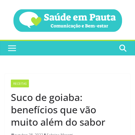
Pular
para
o
conteúdo
RECEITAS
Suco de goiaba:
benefícios que vão
muito além do sabor
outubro 28, 2022
Sabrina Moretti