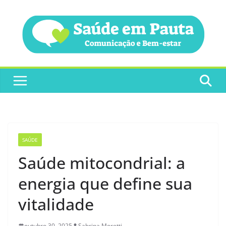
Pular
para
o
conteúdo
SAÚDE
Saúde mitocondrial: a
energia que define sua
vitalidade
outubro 30, 2025
Sabrina Moretti