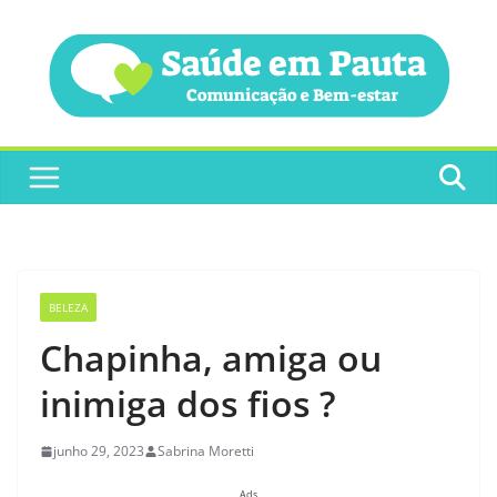
Pular
para
o
conteúdo
BELEZA
Chapinha, amiga ou
inimiga dos fios ?
junho 29, 2023
Sabrina Moretti
Ads