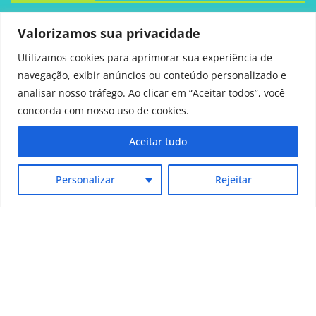
Valorizamos sua privacidade
Política Privacidade
Utilizamos cookies para aprimorar sua experiência de
Políticas de cookies
navegação, exibir anúncios ou conteúdo personalizado e
Políticas de comentários
analisar nosso tráfego. Ao clicar em “Aceitar todos”, você
concorda com nosso uso de cookies.
Termos de uso
Aceitar tudo
Quem Somos
Personalizar
Rejeitar
Contato
Copyright © 2026
Saúde em Pauta
. Todos os direitos
reservados.
Tema:
ColorMag
por ThemeGrill. Powered by
WordPress
.