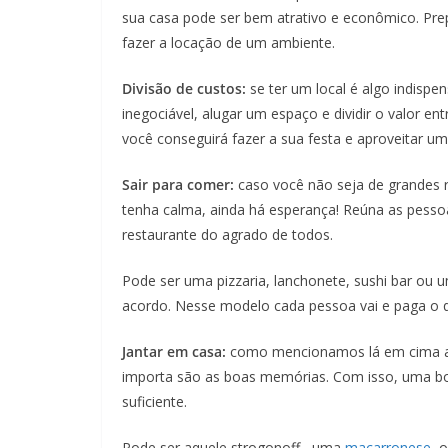
sua casa pode ser bem atrativo e econômico. Prep
fazer a locação de um ambiente.
Divisão de custos:
se ter um local é algo indispe
inegociável, alugar um espaço e dividir o valor e
você conseguirá fazer a sua festa e aproveitar um 
Sair para comer:
caso você não seja de grandes 
tenha calma, ainda há esperança! Reúna as pess
restaurante do agrado de todos.
Pode ser uma pizzaria, lanchonete, sushi bar ou 
acordo. Nesse modelo cada pessoa vai e paga o
Jantar em casa:
como mencionamos lá em cima a 
importa são as boas memórias. Com isso, uma bo
suficiente.
Pode ser aquele strogonoff , uma
macarronese
, 