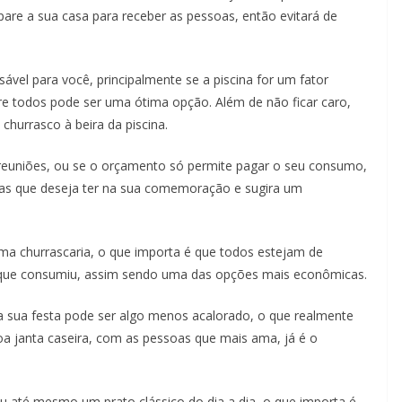
are a sua casa para receber as pessoas, então evitará de
nsável para você, principalmente se a piscina for um fator
ntre todos pode ser uma ótima opção. Além de não ficar caro,
churrasco à beira da piscina.
reuniões, ou se o orçamento só permite pagar o seu consumo,
oas que deseja ter na sua comemoração e sugira um
uma churrascaria, o que importa é que todos estejam de
 que consumiu, assim sendo uma das opções mais econômicas.
sua festa pode ser algo menos acalorado, o que realmente
a janta caseira, com as pessoas que mais ama, já é o
ou até mesmo um prato clássico do dia a dia, o que importa é