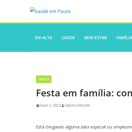
Pular
para
o
conteúdo
EM ALTA
SAÚDE
BEM-ESTAR
FAMÍLI
FAMÍLIA
Festa em família: c
maio 3, 2023
Sabrina Moretti
Está chegando alguma data especial ou simplesm